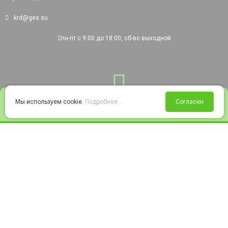
krd@ges.su
пн-пт с 9:00 до 18:00, сб-вс выходной
0
Мы используем cookie.
Подробнее...
Согласен
Войти
Статус заказа
Сравнение
Избранное
Корзина
© 2008-2026 220city.ru - гипермаркет электрооборудования
Согласие на обработку персональных данных
Согласие на получение рекламно-информационных материалов