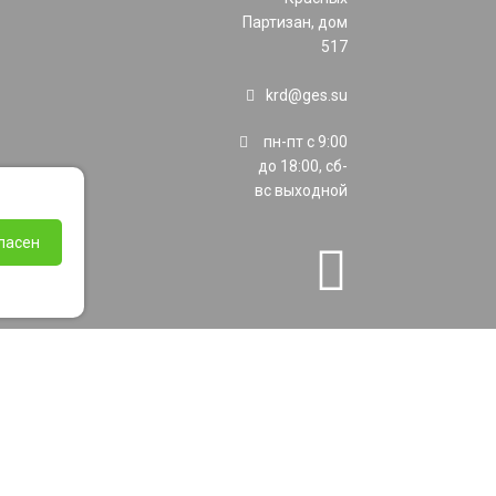
Партизан, дом
517
krd@ges.su
пн-пт с 9:00
до 18:00, сб-
вс выходной
ласен