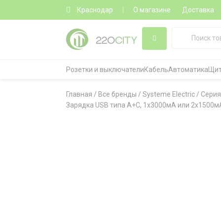
Краснодар
О магазине
Доставка
Розетки и выключатели
Кабель
Автоматика
Щит
Главная
/
Все бренды
/
Systeme Electric
/
Серия
Зарядка USB типа A+С, 1х3000мА или 2х1500мА,