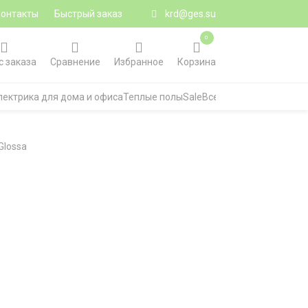
Контакты
Быстрый заказ
krd@ges.su
0
с заказа
Сравнение
Избранное
Корзина
лектрика для дома и офиса
Теплые полы
Sale
Все категории
Glossa