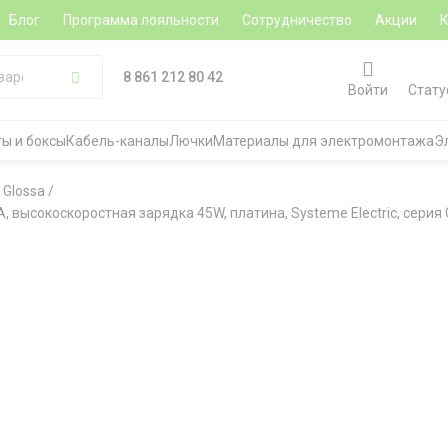
Блог
Программа лояльности
Сотрудничество
Акции
8 861 212 80 42
Войти
Стату
ы и боксы
Кабель-каналы
Лючки
Материалы для электромонтажа
Э
 Glossa
/
 высокоскоростная зарядка 45W, платина, Systeme Electric, серия 