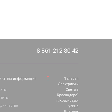
8 861 212 80 42
актная информация
"Галерея
Электрики и
акты
Света в
Краснодаре"
изиты
г. Краснодар,
удничество
улица
Красных