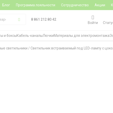
Блог
Программа лояльности
Сотрудничество
Акции
8 861 212 80 42
Войти
Стату
ы и боксы
Кабель-каналы
Лючки
Материалы для электромонтажа
Э
ые светильники
/
Светильник встраиваемый под LED-лампу с цокол