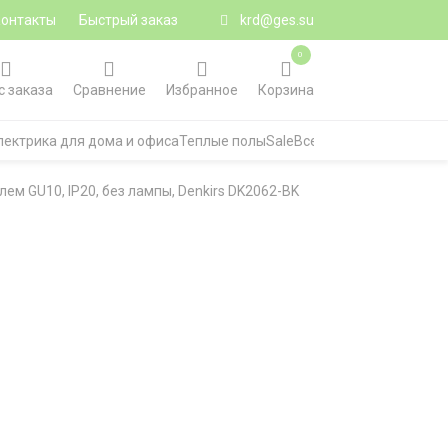
Контакты
Быстрый заказ
krd@ges.su
0
с заказа
Сравнение
Избранное
Корзина
лектрика для дома и офиса
Теплые полы
Sale
Все категории
ем GU10, IP20, без лампы, Denkirs DK2062-BK