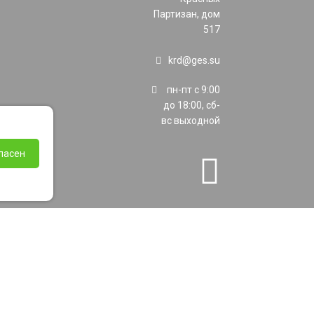
Партизан, дом
517
krd@ges.su
пн-пт с 9:00
до 18:00, сб-
вс выходной
ласен