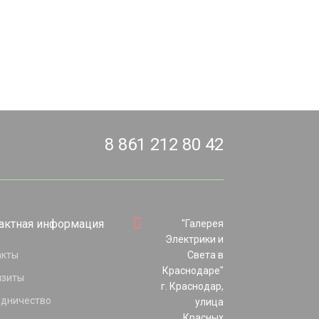
8 861 212 80 42
актная информация
"Галерея
Электрики и
акты
Света в
Краснодаре"
изиты
г. Краснодар,
удничество
улица
Красных