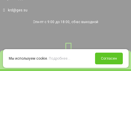
krd@ges.su
пн-пт с 9:00 до 18:00, сб-вс выходной
0
Мы используем cookie.
Подробнее...
Согласен
Войти
Статус заказа
Сравнение
Избранное
Корзина
© 2008-2026 220city.ru - гипермаркет электрооборудования
Согласие на обработку персональных данных
Согласие на получение рекламно-информационных материалов