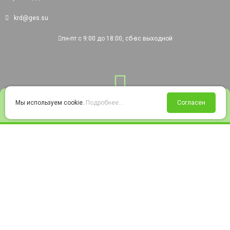
krd@ges.su
пн-пт с 9:00 до 18:00, сб-вс выходной
0
Мы используем cookie.
Подробнее...
Согласен
Войти
Статус заказа
Сравнение
Избранное
Корзина
© 2008-2026 220city.ru - гипермаркет электрооборудования
Согласие на обработку персональных данных
Согласие на получение рекламно-информационных материалов