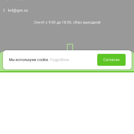
krd@ges.su
пн-пт с 9:00 до 18:00, сб-вс выходной
0
Мы используем cookie.
Подробнее...
Согласен
Войти
Статус заказа
Сравнение
Избранное
Корзина
© 2008-2026 220city.ru - гипермаркет электрооборудования
Согласие на обработку персональных данных
Согласие на получение рекламно-информационных материалов