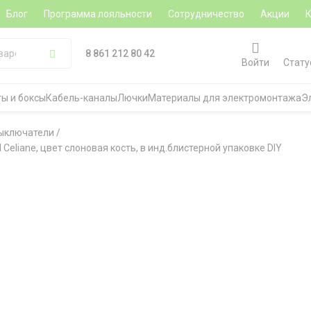
Блог
Программа лояльности
Сотрудничество
Акции
8 861 212 80 42
Войти
Стату
ы и боксы
Кабель-каналы
Лючки
Материалы для электромонтажа
Э
ыключатели
/
Celiane, цвет слоновая кость, в инд.блистерной упаковке DIY