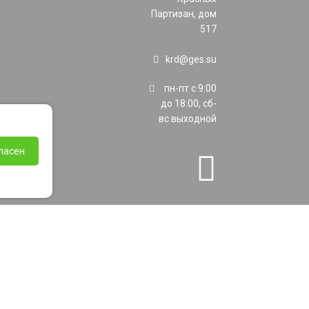
Партизан, дом
517
krd@ges.su
пн-пт с 9:00
до 18:00, сб-
вс выходной
ласен