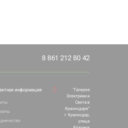
8 861 212 80 42
актная информация
"Галерея
Электрики и
акты
Света в
Краснодаре"
изиты
г. Краснодар,
удничество
улица
Красных