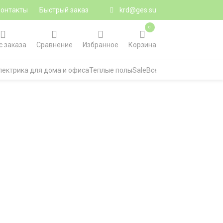
Контакты
Быстрый заказ
krd@ges.su
0
с заказа
Сравнение
Избранное
Корзина
лектрика для дома и офиса
Теплые полы
Sale
Все категории