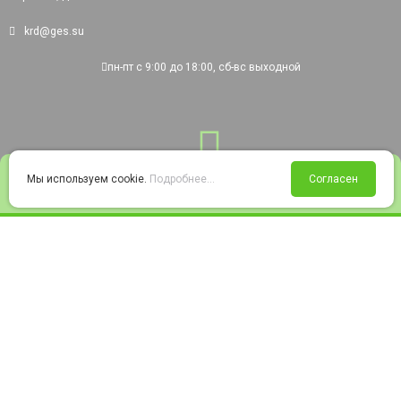
krd@ges.su
пн-пт с 9:00 до 18:00, сб-вс выходной
0
Мы используем cookie.
Подробнее...
Согласен
Войти
Статус заказа
Сравнение
Избранное
Корзина
© 2008-2026 220city.ru - гипермаркет электрооборудования
Согласие на обработку персональных данных
Согласие на получение рекламно-информационных материалов