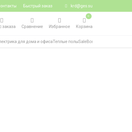
Контакты
Быстрый заказ
krd@ges.su
0
с заказа
Сравнение
Избранное
Корзина
лектрика для дома и офиса
Теплые полы
Sale
Все категории