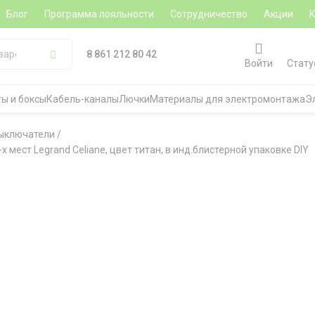
Блог
Программа лояльности
Сотрудничество
Акции
8 861 212 80 42
Войти
Стату
ы и боксы
Кабель-каналы
Лючки
Материалы для электромонтажа
Э
ыключатели
/
мест Legrand Celiane, цвет титан, в инд.блистерной упаковке DIY