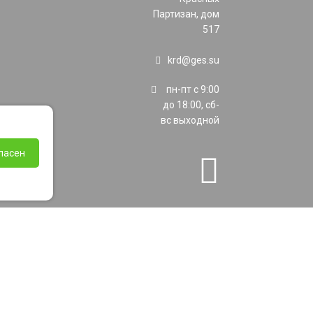
Партизан, дом
517
krd@ges.su
пн-пт с 9:00
до 18:00, сб-
вс выходной
ласен