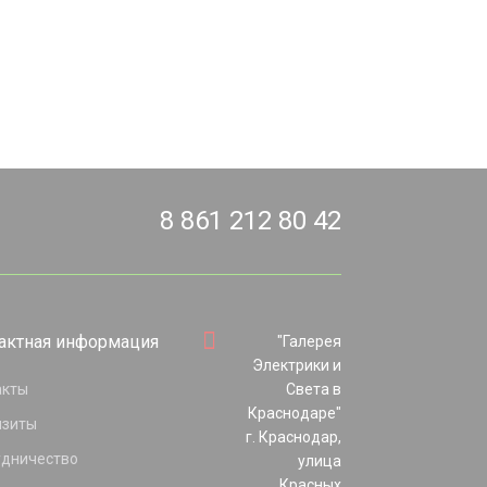
8 861 212 80 42
актная информация
"Галерея
Электрики и
акты
Света в
Краснодаре"
изиты
г. Краснодар,
удничество
улица
Красных