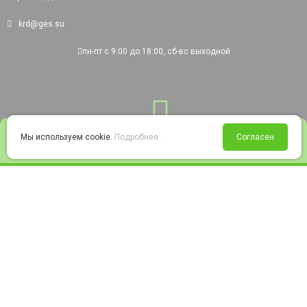
krd@ges.su
пн-пт с 9:00 до 18:00, сб-вс выходной
0
Мы используем cookie.
Подробнее...
Согласен
Войти
Статус заказа
Сравнение
Избранное
Корзина
© 2008-2026 220city.ru - гипермаркет электрооборудования
Согласие на обработку персональных данных
Согласие на получение рекламно-информационных материалов