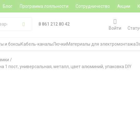
Блог
Программа лояльности
Сотрудничество
Акции
8 861 212 80 42
Войти
Стату
ы и боксы
Кабель-каналы
Лючки
Материалы для электромонтажа
Э
амки
/
на 1 пост, универсальная, металл, цвет алюминий, упаковка DIY