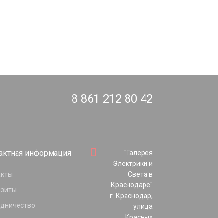
8 861 212 80 42
актная информация
"Галерея
Электрики и
акты
Света в
Краснодаре"
изиты
г. Краснодар,
удничество
улица
Красных