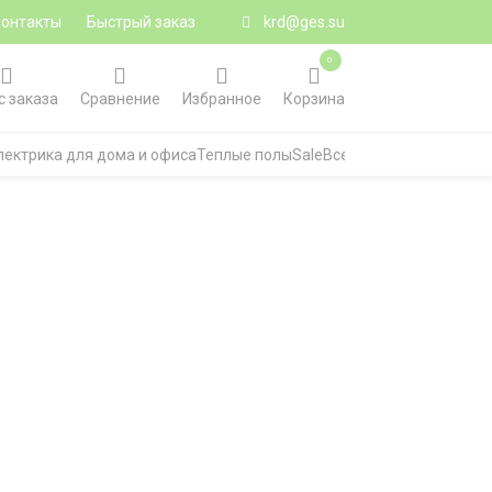
Контакты
Быстрый заказ
krd@ges.su
0
с заказа
Сравнение
Избранное
Корзина
лектрика для дома и офиса
Теплые полы
Sale
Все категории