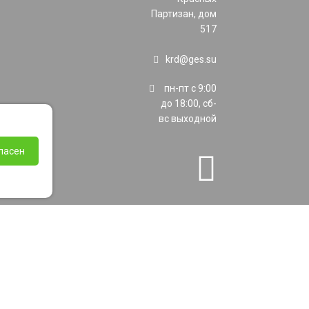
Партизан, дом
517
krd@ges.su
пн-пт с 9:00
до 18:00, сб-
вс выходной
ласен