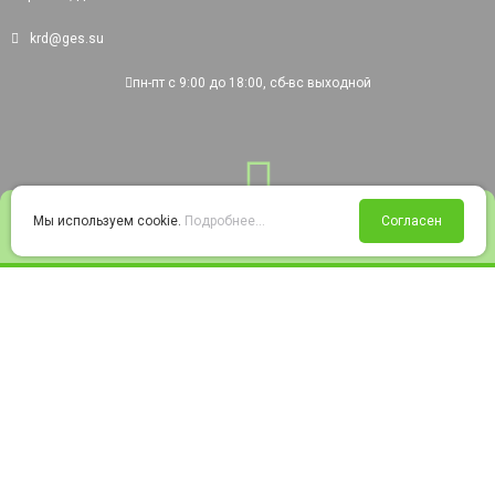
krd@ges.su
пн-пт с 9:00 до 18:00, сб-вс выходной
0
Мы используем cookie.
Подробнее...
Согласен
Войти
Статус заказа
Сравнение
Избранное
Корзина
© 2008-2026 220city.ru - гипермаркет электрооборудования
Согласие на обработку персональных данных
Согласие на получение рекламно-информационных материалов