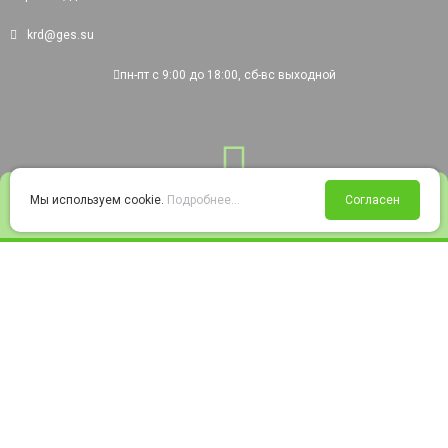
krd@ges.su
пн-пт с 9:00 до 18:00, сб-вс выходной
0
Мы используем cookie.
Подробнее...
Согласен
Войти
Статус заказа
Сравнение
Избранное
Корзина
© 2008-2026 220city.ru - гипермаркет электрооборудования
Согласие на обработку персональных данных
Согласие на получение рекламно-информационных материалов