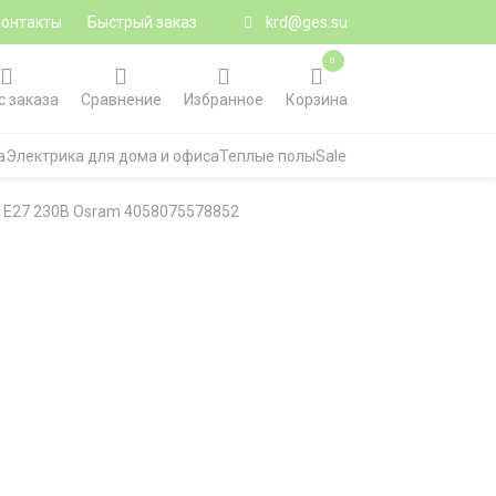
Контакты
Быстрый заказ
krd@ges.su
0
с заказа
Сравнение
Избранное
Корзина
а
Электрика для дома и офиса
Теплые полы
Sale
я E27 230В Osram 4058075578852