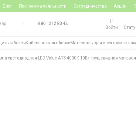
Блог
Программа лояльности
Сотрудничество
Акции
8 861 212 80 42
Войти
Стату
Щиты и боксы
Кабель-каналы
Лючки
Материалы для электромонтаж
мпа светодиодная LED Value A75 4000К 10Вт грушевидная матова