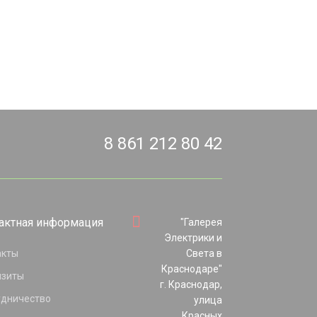
8 861 212 80 42
актная информация
"Галерея
Электрики и
акты
Света в
Краснодаре"
изиты
г. Краснодар,
удничество
улица
Красных