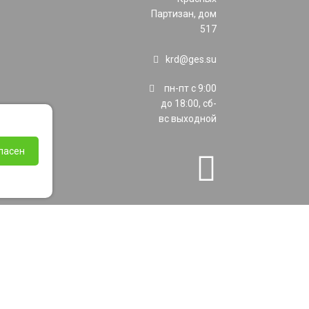
Партизан, дом
517
krd@ges.su
пн-пт с 9:00
до 18:00, сб-
вс выходной
ласен