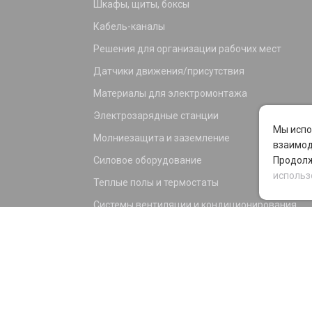
Шкафы, щиты, боксы
Кабель-каналы
Решения для организации рабочих мест
Датчики движения/присутствия
Материалы для электромонтажа
Электрозарядные станции
Мы испо
Молниезащита и заземление
взаимод
Силовое оборудование
Продолж
использ
Теплые полы и термостаты
Системы вентиляции и кондиционирования
Электрика для дома и офиса
Силовые разъемы
KNX оборудование
Светотехника