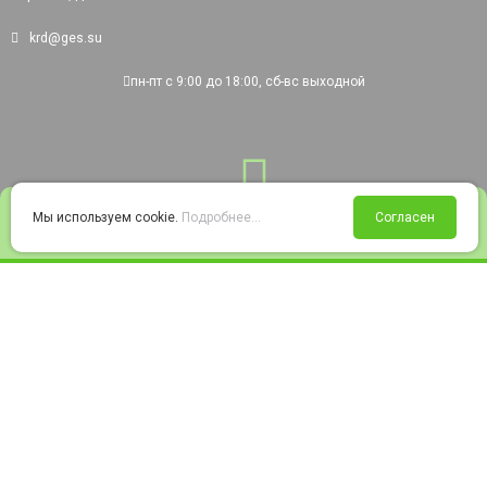
krd@ges.su
пн-пт с 9:00 до 18:00, сб-вс выходной
0
Мы используем cookie.
Подробнее...
Согласен
Войти
Статус заказа
Сравнение
Избранное
Корзина
© 2008-2026 220city.ru - гипермаркет электрооборудования
Согласие на обработку персональных данных
Согласие на получение рекламно-информационных материалов