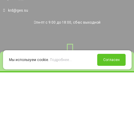
krd@ges.su
пн-пт с 9:00 до 18:00, сб-вс выходной
0
Мы используем cookie.
Подробнее...
Согласен
Войти
Статус заказа
Сравнение
Избранное
Корзина
© 2008-2026 220city.ru - гипермаркет электрооборудования
Согласие на обработку персональных данных
Согласие на получение рекламно-информационных материалов