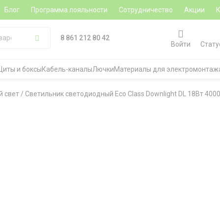
Блог
Программа лояльности
Сотрудничество
Акции
8 861 212 80 42
Войти
Стату
Щиты и боксы
Кабель-каналы
Лючки
Материалы для электромонтаж
й свет
/
Светильник светодиодный Eco Class Downlight DL 18Вт 40