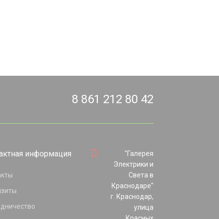
8 861 212 80 42
актная информация
"Галерея
Электрики и
акты
Света в
Краснодаре"
изиты
г. Краснодар,
удничество
улица
Красных