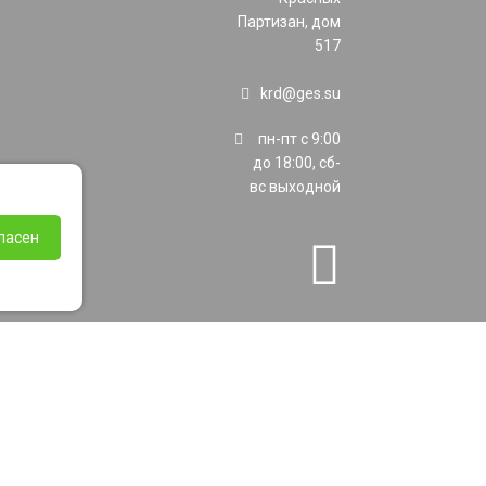
Партизан, дом
517
krd@ges.su
пн-пт с 9:00
до 18:00, сб-
вс выходной
ласен