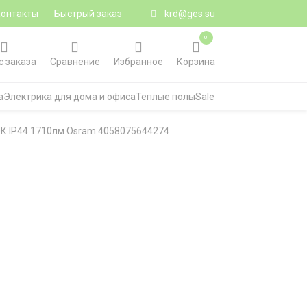
Контакты
Быстрый заказ
krd@ges.su
0
с заказа
Сравнение
Избранное
Корзина
а
Электрика для дома и офиса
Теплые полы
Sale
00К IP44 1710лм Osram 4058075644274