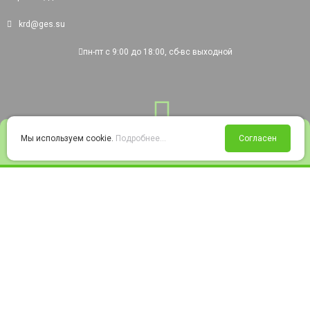
krd@ges.su
пн-пт с 9:00 до 18:00, сб-вс выходной
0
Мы используем cookie.
Подробнее...
Согласен
Войти
Статус заказа
Сравнение
Избранное
Корзина
© 2008-2026 220city.ru - гипермаркет электрооборудования
Согласие на обработку персональных данных
Согласие на получение рекламно-информационных материалов