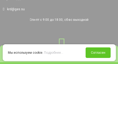
krd@ges.su
пн-пт с 9:00 до 18:00, сб-вс выходной
0
Мы используем cookie.
Подробнее...
Согласен
Войти
Статус заказа
Сравнение
Избранное
Корзина
© 2008-2026 220city.ru - гипермаркет электрооборудования
Согласие на обработку персональных данных
Согласие на получение рекламно-информационных материалов