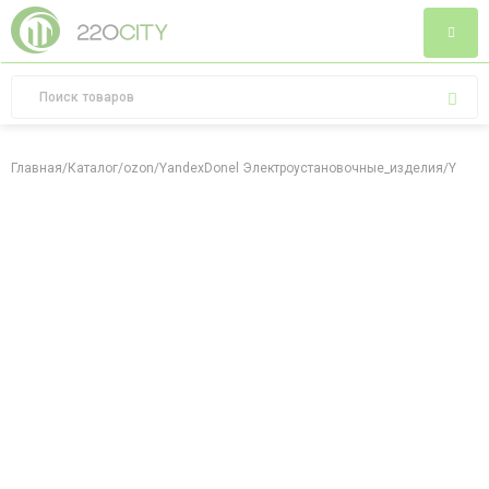
Главная
/
Каталог
/
ozon
/
YandexDonel Электроустановочные_изделия
/
Yande