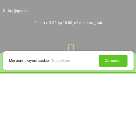
krd@ges.su
пн-пт с 9:00 до 18:00, сб-вс выходной
0
Мы используем cookie.
Подробнее...
Согласен
Войти
Статус заказа
Сравнение
Избранное
Корзина
© 2008-2026 220city.ru - гипермаркет электрооборудования
Согласие на обработку персональных данных
Согласие на получение рекламно-информационных материалов