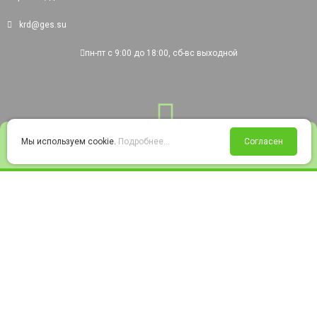
krd@ges.su
пн-пт с 9:00 до 18:00, сб-вс выходной
0
Мы используем cookie.
Подробнее...
Согласен
Войти
Статус заказа
Сравнение
Избранное
Корзина
© 2008-2026 220city.ru - гипермаркет электрооборудования
Согласие на обработку персональных данных
Согласие на получение рекламно-информационных материалов