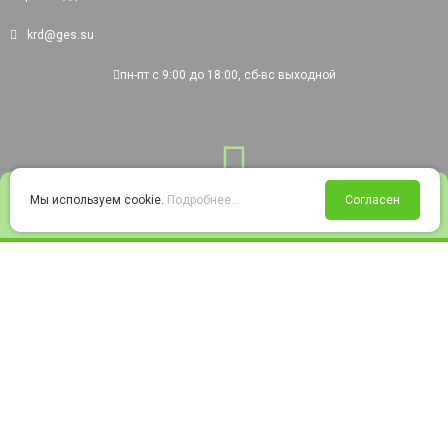
krd@ges.su
пн-пт с 9:00 до 18:00, сб-вс выходной
0
Мы используем cookie.
Подробнее...
Согласен
Войти
Статус заказа
Сравнение
Избранное
Корзина
© 2008-2026 220city.ru - гипермаркет электрооборудования
Согласие на обработку персональных данных
Согласие на получение рекламно-информационных материалов