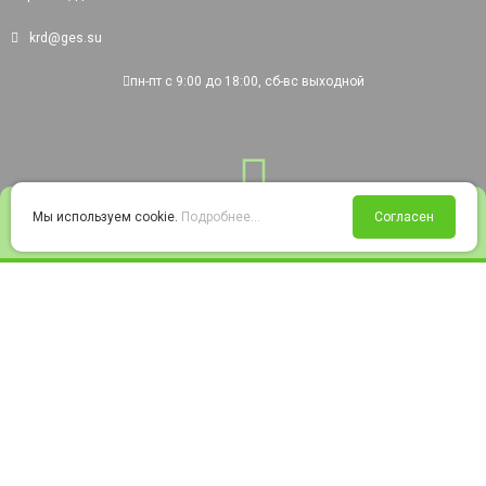
krd@ges.su
пн-пт с 9:00 до 18:00, сб-вс выходной
0
Мы используем cookie.
Подробнее...
Согласен
Войти
Статус заказа
Сравнение
Избранное
Корзина
© 2008-2026 220city.ru - гипермаркет электрооборудования
Согласие на обработку персональных данных
Согласие на получение рекламно-информационных материалов