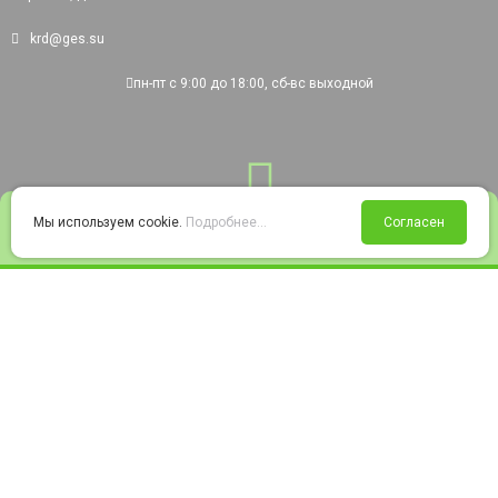
krd@ges.su
пн-пт с 9:00 до 18:00, сб-вс выходной
0
Мы используем cookie.
Подробнее...
Согласен
Войти
Статус заказа
Сравнение
Избранное
Корзина
© 2008-2026 220city.ru - гипермаркет электрооборудования
Согласие на обработку персональных данных
Согласие на получение рекламно-информационных материалов