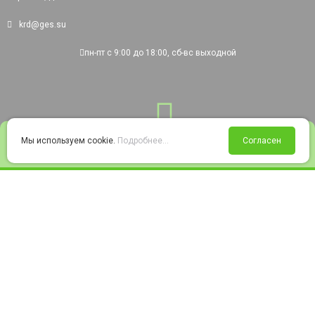
krd@ges.su
пн-пт с 9:00 до 18:00, сб-вс выходной
0
Мы используем cookie.
Подробнее...
Согласен
Войти
Статус заказа
Сравнение
Избранное
Корзина
© 2008-2026 220city.ru - гипермаркет электрооборудования
Согласие на обработку персональных данных
Согласие на получение рекламно-информационных материалов