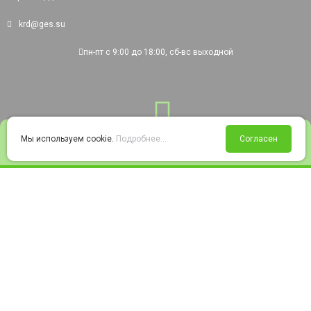
krd@ges.su
пн-пт с 9:00 до 18:00, сб-вс выходной
0
Мы используем cookie.
Подробнее...
Согласен
Войти
Статус заказа
Сравнение
Избранное
Корзина
© 2008-2026 220city.ru - гипермаркет электрооборудования
Согласие на обработку персональных данных
Согласие на получение рекламно-информационных материалов