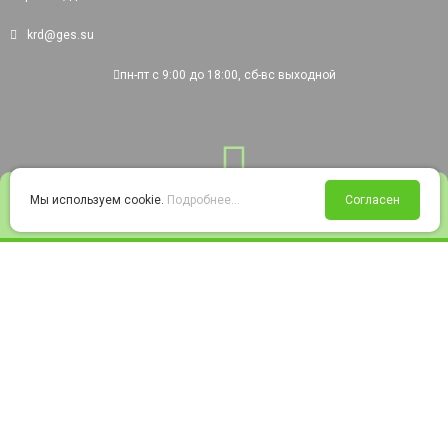
krd@ges.su
пн-пт с 9:00 до 18:00, сб-вс выходной
0
Мы используем cookie.
Подробнее...
Согласен
Войти
Статус заказа
Сравнение
Избранное
Корзина
© 2008-2026 220city.ru - гипермаркет электрооборудования
Согласие на обработку персональных данных
Согласие на получение рекламно-информационных материалов