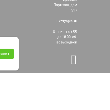
Партизан, дом
517
krd@ges.su
пн-пт с 9:00
до 18:00, сб-
вс выходной
ласен