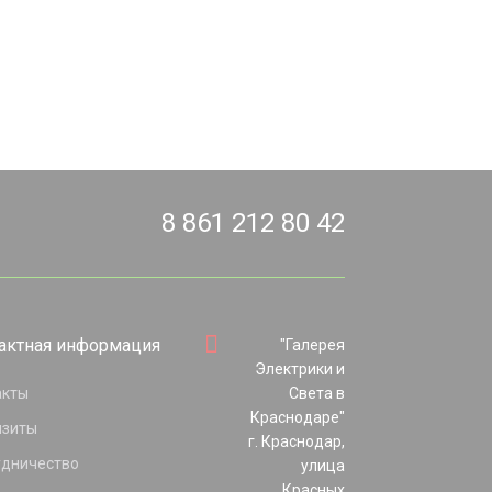
8 861 212 80 42
актная информация
"Галерея
Электрики и
акты
Света в
Краснодаре"
изиты
г. Краснодар,
удничество
улица
Красных