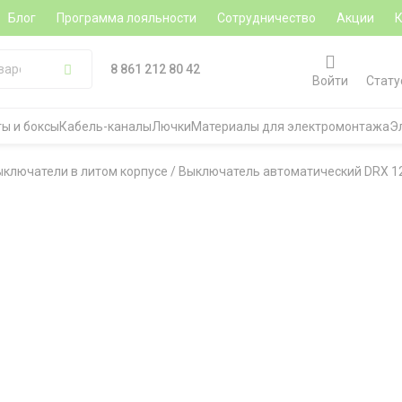
Блог
Программа лояльности
Сотрудничество
Акции
8 861 212 80 42
Войти
Стату
ы и боксы
Кабель-каналы
Лючки
Материалы для электромонтажа
Э
ыключатели в литом корпусе
/
Выключатель автоматический DRX 125 