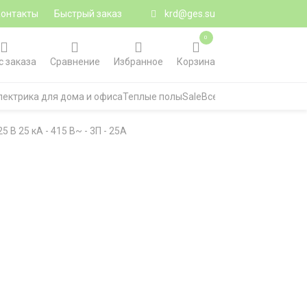
Контакты
Быстрый заказ
krd@ges.su
0
с заказа
Сравнение
Избранное
Корзина
лектрика для дома и офиса
Теплые полы
Sale
Все категории
B 25 кА - 415 В~ - 3П - 25A