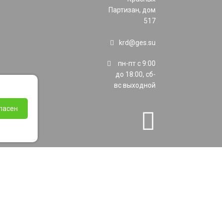
Партизан, дом
517
krd@ges.su
пн-пт с 9:00
до 18:00, сб-
вс выходной
ласен