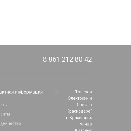
8 861 212 80 42
актная информация
"Галерея
Электрики и
акты
Света в
Краснодаре"
изиты
г. Краснодар,
удничество
улица
Красных