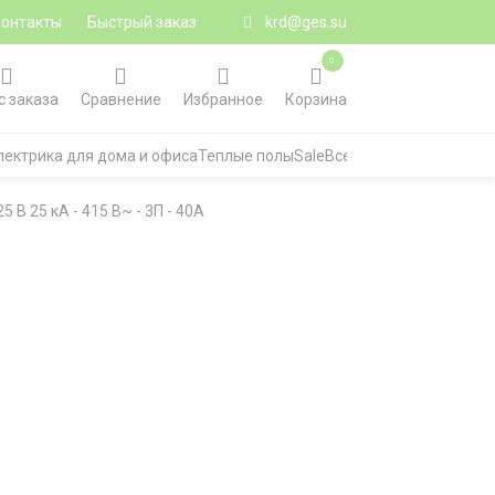
Контакты
Быстрый заказ
krd@ges.su
0
с заказа
Сравнение
Избранное
Корзина
лектрика для дома и офиса
Теплые полы
Sale
Все категории
B 25 кА - 415 В~ - 3П - 40A