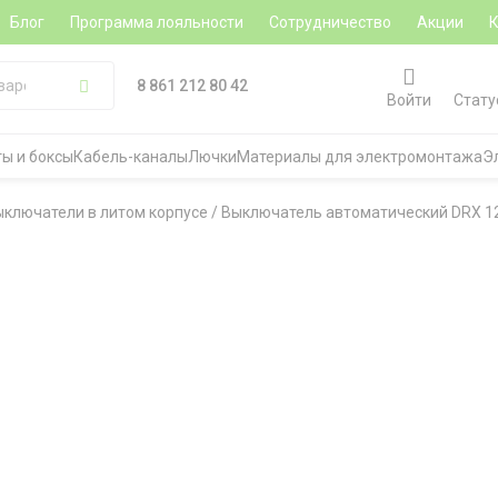
Блог
Программа лояльности
Сотрудничество
Акции
8 861 212 80 42
Войти
Стату
ы и боксы
Кабель-каналы
Лючки
Материалы для электромонтажа
Э
ыключатели в литом корпусе
/
Выключатель автоматический DRX 125 