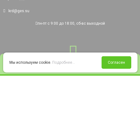
krd@ges.su
пн-пт с 9:00 до 18:00, сб-вс выходной
0
Мы используем cookie.
Подробнее...
Согласен
Войти
Статус заказа
Сравнение
Избранное
Корзина
© 2008-2026 220city.ru - гипермаркет электрооборудования
Согласие на обработку персональных данных
Согласие на получение рекламно-информационных материалов