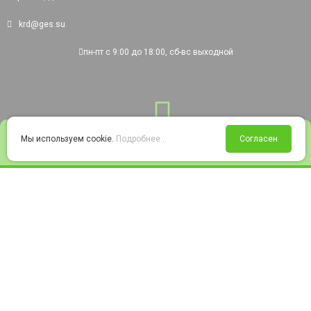
krd@ges.su
пн-пт с 9:00 до 18:00, сб-вс выходной
0
Мы используем cookie.
Подробнее...
Согласен
Войти
Статус заказа
Сравнение
Избранное
Корзина
© 2008-2026 220city.ru - гипермаркет электрооборудования
Согласие на обработку персональных данных
Согласие на получение рекламно-информационных материалов