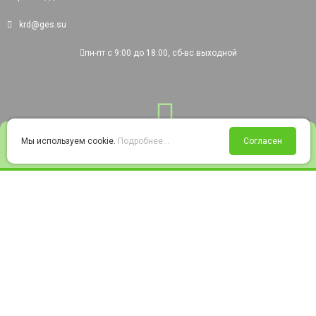
krd@ges.su
пн-пт с 9:00 до 18:00, сб-вс выходной
0
Мы используем cookie.
Подробнее...
Согласен
Войти
Статус заказа
Сравнение
Избранное
Корзина
© 2008-2026 220city.ru - гипермаркет электрооборудования
Согласие на обработку персональных данных
Согласие на получение рекламно-информационных материалов