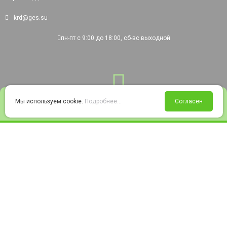
krd@ges.su
пн-пт с 9:00 до 18:00, сб-вс выходной
0
Мы используем cookie.
Подробнее...
Согласен
Войти
Статус заказа
Сравнение
Избранное
Корзина
© 2008-2026 220city.ru - гипермаркет электрооборудования
Согласие на обработку персональных данных
Согласие на получение рекламно-информационных материалов