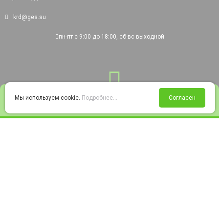
krd@ges.su
пн-пт с 9:00 до 18:00, сб-вс выходной
0
Мы используем cookie.
Подробнее...
Согласен
Войти
Статус заказа
Сравнение
Избранное
Корзина
© 2008-2026 220city.ru - гипермаркет электрооборудования
Согласие на обработку персональных данных
Согласие на получение рекламно-информационных материалов