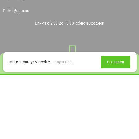
krd@ges.su
пн-пт с 9:00 до 18:00, сб-вс выходной
0
Мы используем cookie.
Подробнее...
Согласен
Войти
Статус заказа
Сравнение
Избранное
Корзина
© 2008-2026 220city.ru - гипермаркет электрооборудования
Согласие на обработку персональных данных
Согласие на получение рекламно-информационных материалов