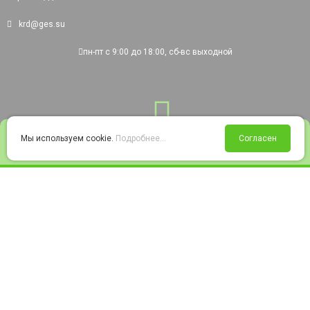
krd@ges.su
пн-пт с 9:00 до 18:00, сб-вс выходной
0
Мы используем cookie.
Подробнее...
Согласен
Войти
Статус заказа
Сравнение
Избранное
Корзина
© 2008-2026 220city.ru - гипермаркет электрооборудования
Согласие на обработку персональных данных
Согласие на получение рекламно-информационных материалов