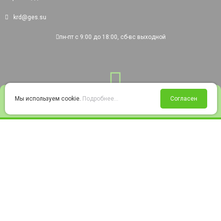
krd@ges.su
пн-пт с 9:00 до 18:00, сб-вс выходной
0
Мы используем cookie.
Подробнее...
Согласен
Войти
Статус заказа
Сравнение
Избранное
Корзина
© 2008-2026 220city.ru - гипермаркет электрооборудования
Согласие на обработку персональных данных
Согласие на получение рекламно-информационных материалов