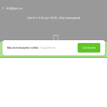
krd@ges.su
пн-пт с 9:00 до 18:00, сб-вс выходной
0
Мы используем cookie.
Подробнее...
Согласен
Войти
Статус заказа
Сравнение
Избранное
Корзина
© 2008-2026 220city.ru - гипермаркет электрооборудования
Согласие на обработку персональных данных
Согласие на получение рекламно-информационных материалов