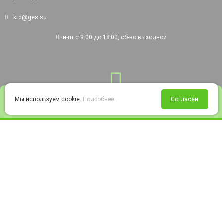
krd@ges.su
пн-пт с 9:00 до 18:00, сб-вс выходной
0
Мы используем cookie.
Подробнее...
Согласен
Войти
Статус заказа
Сравнение
Избранное
Корзина
© 2008-2026 220city.ru - гипермаркет электрооборудования
Согласие на обработку персональных данных
Согласие на получение рекламно-информационных материалов