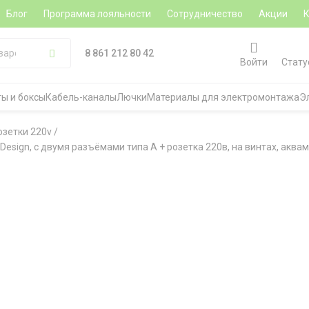
Блог
Программа лояльности
Сотрудничество
Акции
8 861 212 80 42
Войти
Стату
ы и боксы
Кабель-каналы
Лючки
Материалы для электромонтажа
Э
озетки 220v
/
s Design, с двумя разъёмами типа А + розетка 220в, на винтах, аква