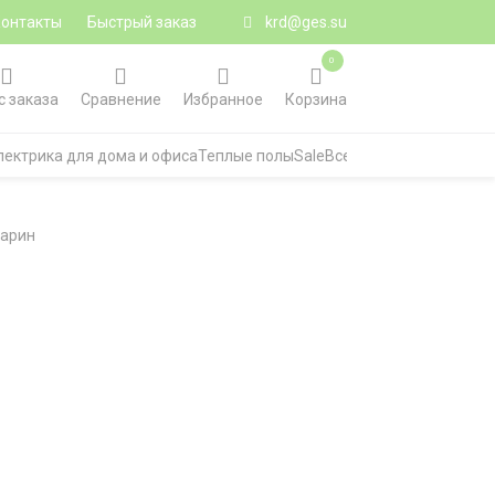
Контакты
Быстрый заказ
krd@ges.su
0
с заказа
Сравнение
Избранное
Корзина
лектрика для дома и офиса
Теплые полы
Sale
Все категории
марин