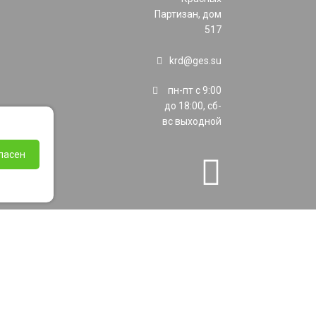
Партизан, дом
517
krd@ges.su
пн-пт с 9:00
до 18:00, сб-
вс выходной
ласен