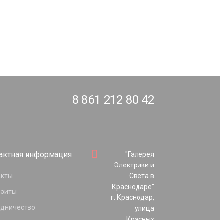
8 861 212 80 42
актная информация
"Галерея
Электрики и
акты
Света в
Краснодаре"
изиты
г. Краснодар,
удничество
улица
Красных