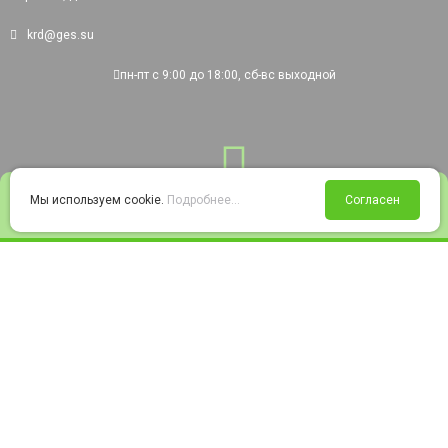
krd@ges.su
пн-пт с 9:00 до 18:00, сб-вс выходной
0
Мы используем cookie.
Подробнее...
Согласен
Войти
Статус заказа
Сравнение
Избранное
Корзина
© 2008-2026 220city.ru - гипермаркет электрооборудования
Согласие на обработку персональных данных
Согласие на получение рекламно-информационных материалов