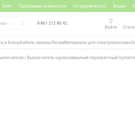
Блог
Программа лояльности
Сотрудничество
Акции
8 861 212 80 42
Войти
Стату
ы и боксы
Кабель-каналы
Лючки
Материалы для электромонтажа
Э
ыключатели
/
Выключатель одноклавишный перекрёстный Systeme Ele