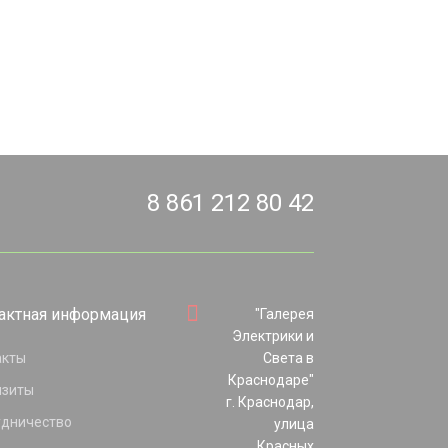
8 861 212 80 42
актная информация
"Галерея
Электрики и
акты
Света в
Краснодаре"
изиты
г. Краснодар,
удничество
улица
Красных