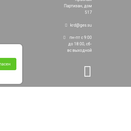
Партизан, дом
517
krd@ges.su
пн-пт с 9:00
до 18:00, сб-
вс выходной
ласен