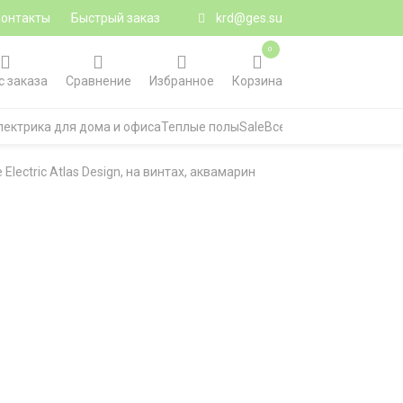
Контакты
Быстрый заказ
krd@ges.su
0
с заказа
Сравнение
Избранное
Корзина
лектрика для дома и офиса
Теплые полы
Sale
Все категории
ctric Atlas Design, на винтах, аквамарин