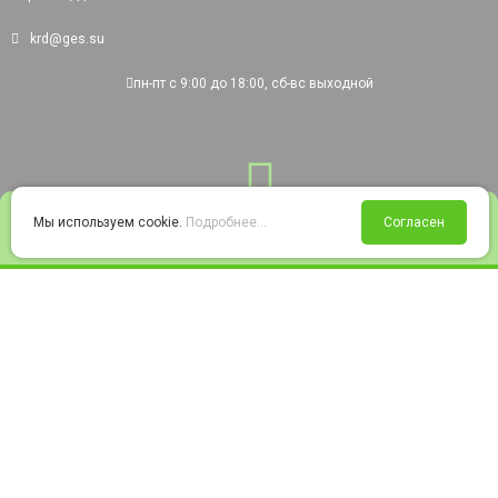
krd@ges.su
пн-пт с 9:00 до 18:00, сб-вс выходной
0
Мы используем cookie.
Подробнее...
Согласен
Войти
Статус заказа
Сравнение
Избранное
Корзина
© 2008-2026 220city.ru - гипермаркет электрооборудования
Согласие на обработку персональных данных
Согласие на получение рекламно-информационных материалов