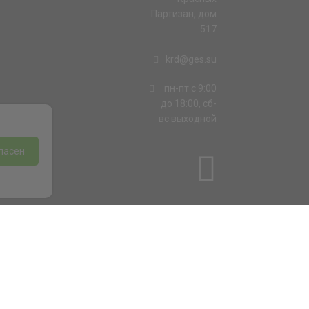
Партизан, дом
517
krd@ges.su
пн-пт с 9:00
до 18:00, сб-
вс выходной
ласен