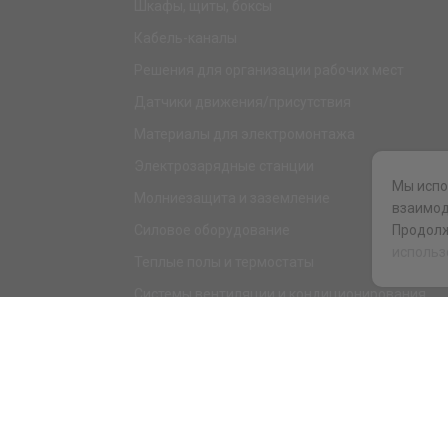
Шкафы, щиты, боксы
Кабель-каналы
Решения для организации рабочих мест
Датчики движения/присутствия
Материалы для электромонтажа
Электрозарядные станции
Мы испо
Молниезащита и заземление
взаимод
Силовое оборудование
Продолж
использ
Теплые полы и термостаты
Системы вентиляции и кондиционирования
Электрика для дома и офиса
Силовые разъемы
KNX оборудование
Светотехника