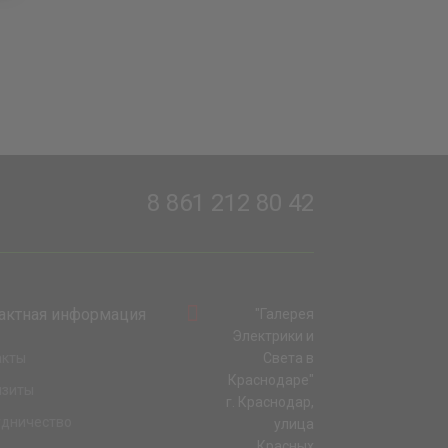
8 861 212 80 42
актная информация
"Галерея
Электрики и
акты
Света в
Краснодаре"
изиты
г. Краснодар,
удничество
улица
Красных