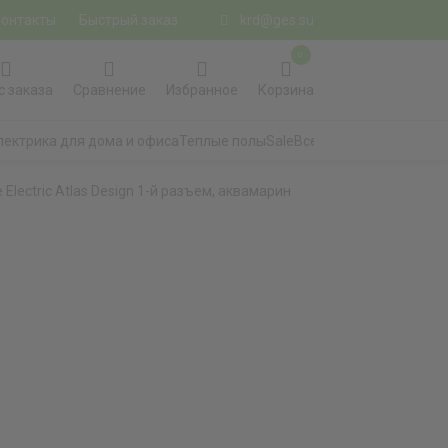
Контакты
Быстрый заказ
krd@ges.su
0
с заказа
Сравнение
Избранное
Корзина
лектрика для дома и офиса
Теплые полы
Sale
Все категории
lectric Atlas Design 1-й разъем, аквамарин