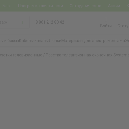
Блог
Программа лояльности
Сотрудничество
Акции
8 861 212 80 42
Войти
Стату
ы и боксы
Кабель-каналы
Лючки
Материалы для электромонтажа
Э
озетки телевизионные
/
Розетка телевизионная оконечная Systeme E