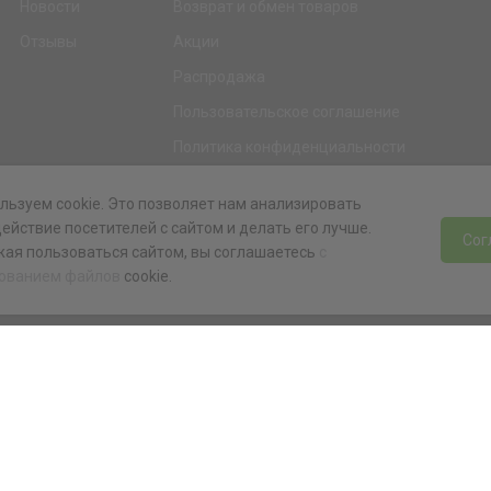
Новости
Возврат и обмен товаров
Отзывы
Акции
Распродажа
Пользовательское соглашение
Политика конфиденциальности
Гарантия
льзуем cookie. Это позволяет нам анализировать
Программа лояльности
ействие посетителей с сайтом и делать его лучше.
Сог
ая пользоваться сайтом, вы соглашаетесь
с
ованием файлов
cookie.