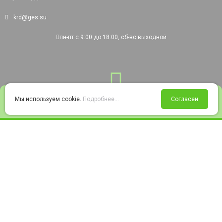
krd@ges.su
пн-пт с 9:00 до 18:00, сб-вс выходной
0
Мы используем cookie.
Подробнее...
Согласен
Войти
Статус заказа
Сравнение
Избранное
Корзина
© 2008-2026 220city.ru - гипермаркет электрооборудования
Согласие на обработку персональных данных
Согласие на получение рекламно-информационных материалов