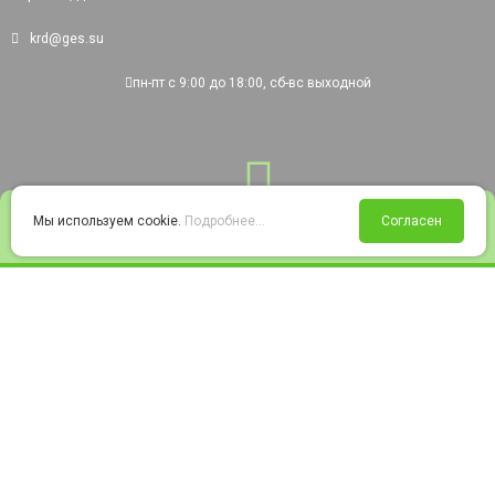
krd@ges.su
пн-пт с 9:00 до 18:00, сб-вс выходной
0
Мы используем cookie.
Подробнее...
Согласен
Войти
Статус заказа
Сравнение
Избранное
Корзина
© 2008-2026 220city.ru - гипермаркет электрооборудования
Согласие на обработку персональных данных
Согласие на получение рекламно-информационных материалов