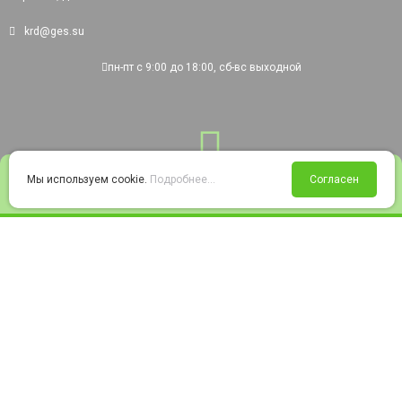
krd@ges.su
пн-пт с 9:00 до 18:00, сб-вс выходной
0
Мы используем cookie.
Подробнее...
Согласен
Войти
Статус заказа
Сравнение
Избранное
Корзина
© 2008-2026 220city.ru - гипермаркет электрооборудования
Согласие на обработку персональных данных
Согласие на получение рекламно-информационных материалов