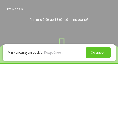
krd@ges.su
пн-пт с 9:00 до 18:00, сб-вс выходной
0
Мы используем cookie.
Подробнее...
Согласен
Войти
Статус заказа
Сравнение
Избранное
Корзина
© 2008-2026 220city.ru - гипермаркет электрооборудования
Согласие на обработку персональных данных
Согласие на получение рекламно-информационных материалов