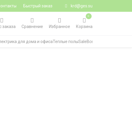
Контакты
Быстрый заказ
krd@ges.su
0
с заказа
Сравнение
Избранное
Корзина
лектрика для дома и офиса
Теплые полы
Sale
Все категории
й