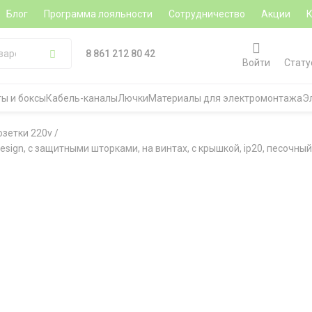
Блог
Программа лояльности
Сотрудничество
Акции
8 861 212 80 42
Войти
Стату
ы и боксы
Кабель-каналы
Лючки
Материалы для электромонтажа
Э
озетки 220v
/
Design, с защитными шторками, на винтах, с крышкой, ip20, песочны