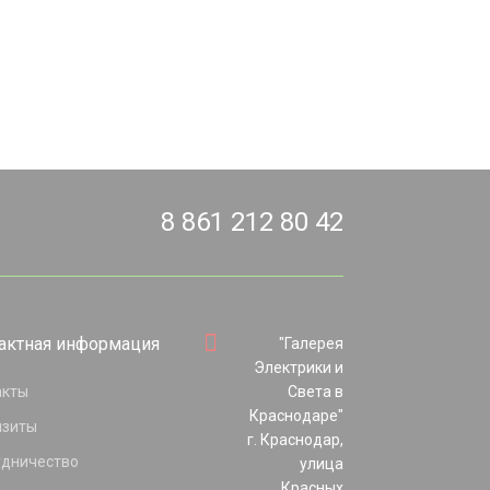
8 861 212 80 42
актная информация
"Галерея
Электрики и
акты
Света в
Краснодаре"
изиты
г. Краснодар,
удничество
улица
Красных