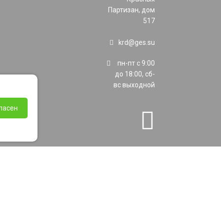
Партизан, дом
517
krd@ges.su
пн-пт с 9:00
до 18:00, сб-
вс выходной
ласен