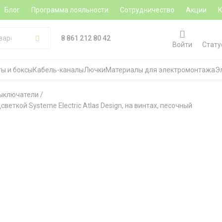
Блог
Программа лояльности
Сотрудничество
Акции
8 861 212 80 42
Войти
Стату
ы и боксы
Кабель-каналы
Лючки
Материалы для электромонтажа
Э
ыключатели
/
ткой Systeme Electric Atlas Design, на винтах, песочный