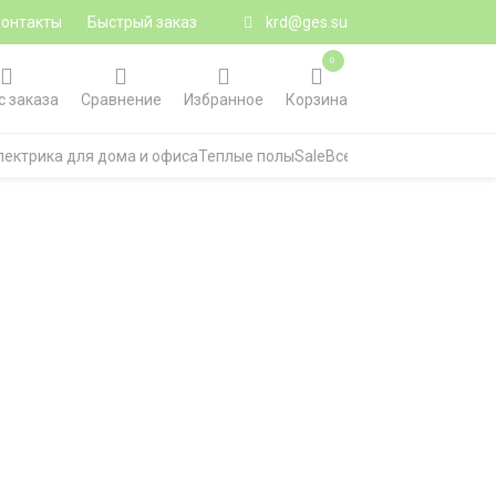
Контакты
Быстрый заказ
krd@ges.su
0
с заказа
Сравнение
Избранное
Корзина
лектрика для дома и офиса
Теплые полы
Sale
Все категории