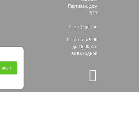
Партизан, дом
517
krd@ges.su
пн-пт с 9:00
до 18:00, сб-
вс выходной
ласен