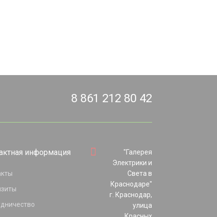
8 861 212 80 42
актная информация
"Галерея
Электрики и
акты
Света в
Краснодаре"
изиты
г. Краснодар,
удничество
улица
Красных